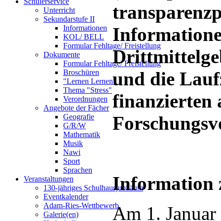
Schülerservice
transparenzpf
Unterricht
Sekundarstufe II
Information
Informationen
KOL/ BELL
Formular Fehltage/ Freistellung
Drittmittelge
Dokumente
Formular Fehltage/ Freistellung
und die Laufz
Broschüren
"Lernen Lernen"
Thema "Stress"
finanzierten
Verordnungen
Angebote der Fächer
Forschungsvo
Geografie
G/R/W
Mathematik
Musik
Nawi
Sport
Sprachen
Information 
Veranstaltungen
130-jähriges Schulhausjubiläum
Eventkalender
Adam-Ries-Wettbewerb
Am 1. Januar 
Galerie(en)