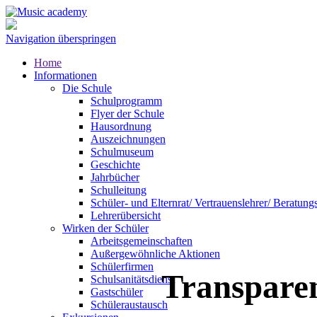
Navigation überspringen
Home
Informationen
Die Schule
Schulprogramm
Flyer der Schule
Hausordnung
Auszeichnungen
Schulmuseum
Geschichte
Jahrbücher
Schulleitung
Schüler- und Elternrat/ Vertrauenslehrer/ Beratung
Lehrerübersicht
Wirken der Schüler
Arbeitsgemeinschaften
Außergewöhnliche Aktionen
Schülerfirmen
Transpare
Schulsanitätsdienst
Gastschüler
Schüleraustausch