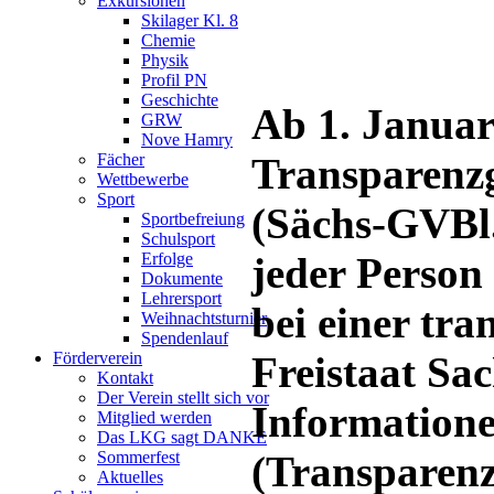
Exkursionen
Skilager Kl. 8
Chemie
Physik
Profil PN
Geschichte
Ab 1. Januar
GRW
Nove Hamry
Transparenzg
Fächer
Wettbewerbe
Sport
(Sächs-GVBl.
Sportbefreiung
Schulsport
jeder Person
Erfolge
Dokumente
Lehrersport
bei einer tra
Weihnachtsturnier
Spendenlauf
Freistaat Sa
Förderverein
Kontakt
Der Verein stellt sich vor
Informatione
Mitglied werden
Das LKG sagt DANKE
(Transparenz
Sommerfest
Aktuelles