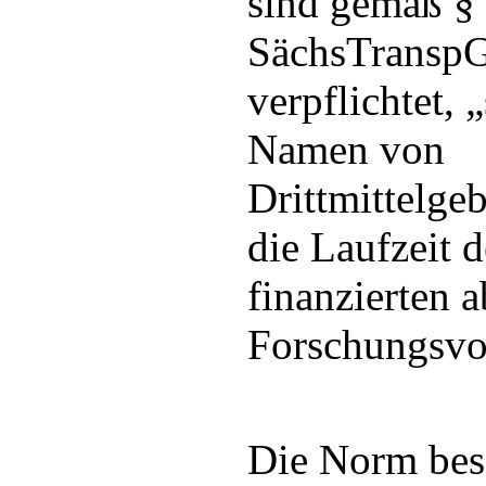
sind gemäß §
SächsTranspG 
verpflichtet,
Namen von
Drittmittelge
die Laufzeit d
finanzierten 
Forschungsvor
Die Norm besc