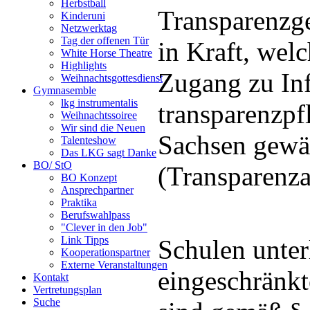
Herbstball
Transparenzg
Kinderuni
Netzwerktag
Tag der offenen Tür
in Kraft, wel
White Horse Theatre
Highlights
Zugang zu In
Weihnachtsgottesdienst
Gymnasemble
lkg instrumentalis
transparenzpfl
Weihnachtssoiree
Wir sind die Neuen
Sachsen gewäh
Talenteshow
Das LKG sagt Danke
BO/ StO
(Transparenza
BO Konzept
Ansprechpartner
Praktika
Berufswahlpass
"Clever in den Job"
Link Tipps
Schulen unterl
Kooperationspartner
Externe Veranstaltungen
eingeschränkt
Kontakt
Vertretungsplan
Suche