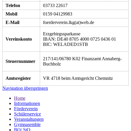
Telefon
03733 22617
Mobil
0159 04129983
E-Mail
foerderverein.lkg(at)web.de
Erzgebirgssparkasse
Vereinskonto
IBAN: DE40 8705 4000 0725 0436 01
BIC: WELADED1STB
217/141/06780 K02 Finanzamt Annaberg-
Steuernummer
Buchholz
Amtsregister
VR 4718 beim Amtsgericht Chemnitz
Navigation überspringen
Home
Informationen
Förderverein
Schülerservice
Veranstaltungen
Gymnasemble
BO/ StO