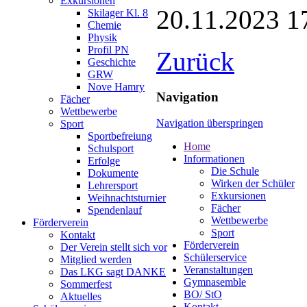
Exkursionen
20.11.2023 1
Skilager Kl. 8
Chemie
Physik
Profil PN
Zurück
Geschichte
GRW
Nove Hamry
Navigation
Fächer
Wettbewerbe
Navigation überspringen
Sport
Sportbefreiung
Home
Schulsport
Informationen
Erfolge
Die Schule
Dokumente
Wirken der Schüler
Lehrersport
Exkursionen
Weihnachtsturnier
Fächer
Spendenlauf
Wettbewerbe
Förderverein
Sport
Kontakt
Förderverein
Der Verein stellt sich vor
Schülerservice
Mitglied werden
Veranstaltungen
Das LKG sagt DANKE
Gymnasemble
Sommerfest
BO/ StO
Aktuelles
Kontakt