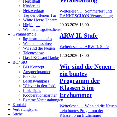
Herbstball
Kinderuni
Netzwerktag
Weiterlesen …
Sommerfest und
Tag der offenen Tür
DANKESCHÖN Veranstaltung
White Horse Theatre
20.03.2026 13:00
Highlights
Weihnachtsgottesdienst
Gymnasemble
ARW II. Stufe
lkg instrumentalis
Weihnachtssoiree
Weiterlesen …
ARW II. Stufe
Wir sind die Neuen
Talenteshow
12.03.2026 18:00
Das LKG sagt Danke
BO/ StO
Wir sind die Neuen -
BO Konzept
Ansprechpartner
ein buntes
Praktika
Programm der
Berufswahlpass
"Clever in den Job"
Klassen 5 im
Link Tipps
Erzhammer
Kooperationspartner
Externe Veranstaltungen
Kontakt
Weiterlesen …
Wir sind die Neuen
Vertretungsplan
- ein buntes Programm der
Suche
Klassen 5 im Erzhammer