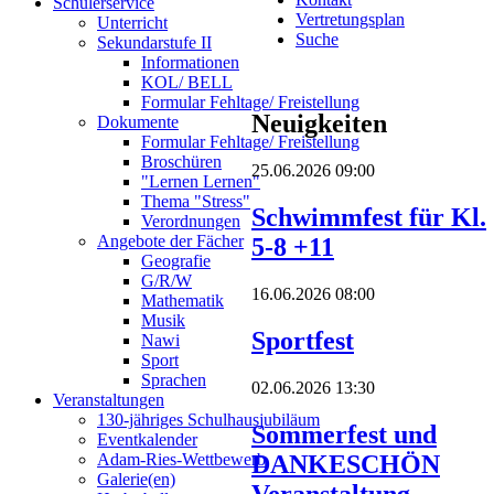
Schülerservice
Vertretungsplan
Unterricht
Suche
Sekundarstufe II
Informationen
KOL/ BELL
Formular Fehltage/ Freistellung
Neuigkeiten
Dokumente
Formular Fehltage/ Freistellung
Broschüren
25.06.2026 09:00
"Lernen Lernen"
Thema "Stress"
Schwimmfest für Kl.
Verordnungen
Angebote der Fächer
5-8 +11
Geografie
G/R/W
16.06.2026 08:00
Mathematik
Musik
Sportfest
Nawi
Sport
Sprachen
02.06.2026 13:30
Veranstaltungen
130-jähriges Schulhausjubiläum
Sommerfest und
Eventkalender
DANKESCHÖN
Adam-Ries-Wettbewerb
Galerie(en)
Veranstaltung