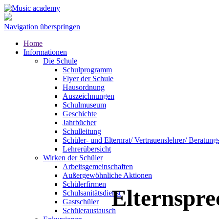
Navigation überspringen
Home
Informationen
Die Schule
Schulprogramm
Flyer der Schule
Hausordnung
Auszeichnungen
Schulmuseum
Geschichte
Jahrbücher
Schulleitung
Schüler- und Elternrat/ Vertrauenslehrer/ Beratung
Lehrerübersicht
Wirken der Schüler
Arbeitsgemeinschaften
Außergewöhnliche Aktionen
Schülerfirmen
Elternspre
Schulsanitätsdienst
Gastschüler
Schüleraustausch