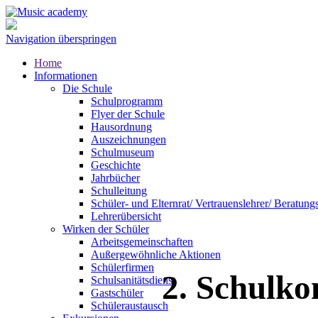
Navigation überspringen
Home
Informationen
Die Schule
Schulprogramm
Flyer der Schule
Hausordnung
Auszeichnungen
Schulmuseum
Geschichte
Jahrbücher
Schulleitung
Schüler- und Elternrat/ Vertrauenslehrer/ Beratung
Lehrerübersicht
Wirken der Schüler
Arbeitsgemeinschaften
Außergewöhnliche Aktionen
Schülerfirmen
2. Schulko
Schulsanitätsdienst
Gastschüler
Schüleraustausch