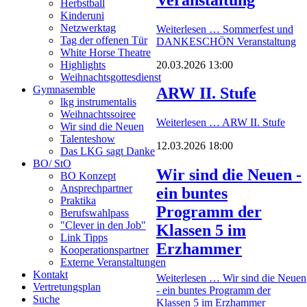
Herbstball
Kinderuni
Netzwerktag
Weiterlesen …
Sommerfest und
Tag der offenen Tür
DANKESCHÖN Veranstaltung
White Horse Theatre
20.03.2026 13:00
Highlights
Weihnachtsgottesdienst
Gymnasemble
ARW II. Stufe
lkg instrumentalis
Weihnachtssoiree
Weiterlesen …
ARW II. Stufe
Wir sind die Neuen
Talenteshow
12.03.2026 18:00
Das LKG sagt Danke
BO/ StO
Wir sind die Neuen -
BO Konzept
Ansprechpartner
ein buntes
Praktika
Programm der
Berufswahlpass
"Clever in den Job"
Klassen 5 im
Link Tipps
Erzhammer
Kooperationspartner
Externe Veranstaltungen
Kontakt
Weiterlesen …
Wir sind die Neuen
Vertretungsplan
- ein buntes Programm der
Suche
Klassen 5 im Erzhammer