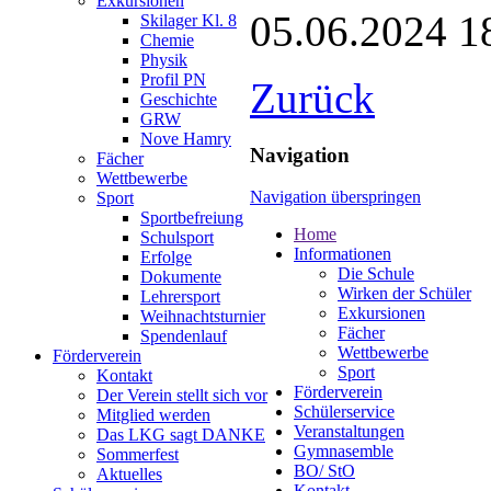
Exkursionen
05.06.2024 1
Skilager Kl. 8
Chemie
Physik
Profil PN
Zurück
Geschichte
GRW
Nove Hamry
Navigation
Fächer
Wettbewerbe
Navigation überspringen
Sport
Sportbefreiung
Home
Schulsport
Informationen
Erfolge
Die Schule
Dokumente
Wirken der Schüler
Lehrersport
Exkursionen
Weihnachtsturnier
Fächer
Spendenlauf
Wettbewerbe
Förderverein
Sport
Kontakt
Förderverein
Der Verein stellt sich vor
Schülerservice
Mitglied werden
Veranstaltungen
Das LKG sagt DANKE
Gymnasemble
Sommerfest
BO/ StO
Aktuelles
Kontakt