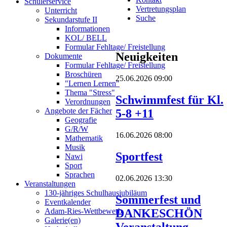
Schülerservice
Vertretungsplan
Unterricht
Suche
Sekundarstufe II
Informationen
KOL/ BELL
Formular Fehltage/ Freistellung
Neuigkeiten
Dokumente
Formular Fehltage/ Freistellung
Broschüren
25.06.2026 09:00
"Lernen Lernen"
Thema "Stress"
Schwimmfest für Kl.
Verordnungen
Angebote der Fächer
5-8 +11
Geografie
G/R/W
16.06.2026 08:00
Mathematik
Musik
Sportfest
Nawi
Sport
Sprachen
02.06.2026 13:30
Veranstaltungen
130-jähriges Schulhausjubiläum
Sommerfest und
Eventkalender
DANKESCHÖN
Adam-Ries-Wettbewerb
Galerie(en)
Veranstaltung